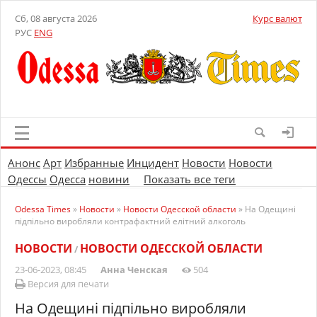
Сб, 08 августа 2026
Курс валют
РУС
ENG
Анонс
Арт
Избранные
Инцидент
Новости
Новости
Одессы
Одесса
новини
Показать все теги
Odessa Times
»
Новости
»
Новости Одесской области
» На Одещині
підпільно виробляли контрафактний елітний алкоголь
НОВОСТИ
НОВОСТИ ОДЕССКОЙ ОБЛАСТИ
/
23-06-2023, 08:45
Анна Ченская
504
Версия для печати
На Одещині підпільно виробляли