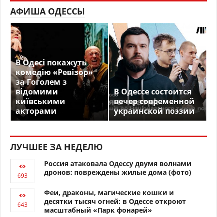
АФИША ОДЕССЫ
В Одесі покажуть
комедію «Ревізор»
за Гоголем з
відомими
В Одессе состоится
київськими
вечер современной
акторами
украинской поэзии
ЛУЧШЕЕ ЗА НЕДЕЛЮ
Россия атаковала Одессу двумя волнами
дронов: повреждены жилые дома (фото)
Феи, драконы, магические кошки и
десятки тысяч огней: в Одессе откроют
масштабный «Парк фонарей»