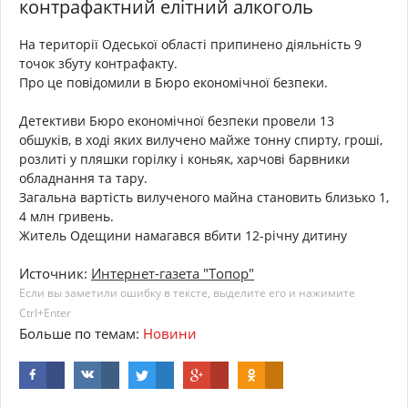
контрафактний елітний алкоголь
На території Одеської області припинено діяльність 9
точок збуту контрафакту.
Про це повідомили в Бюро економічної безпеки.
Детективи Бюро економічної безпеки провели 13
обшуків, в ході яких вилучено майже тонну спирту, гроші,
розлиті у пляшки горілку і коньяк, харчові барвники
обладнання та тару.
Загальна вартість вилученого майна становить близько 1,
4 млн гривень.
Житель Одещини намагався вбити 12-річну дитину
Источник:
Интернет-газета "Топор"
Если вы заметили ошибку в тексте, выделите его и нажимите
Ctrl+Enter
Больше по темам:
Новини