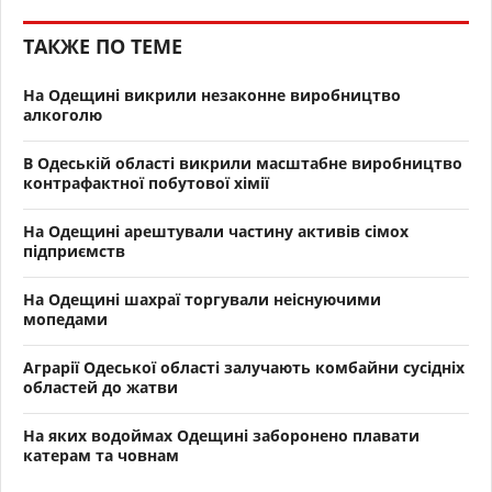
ТАКЖЕ ПО ТЕМЕ
На Одещині викрили незаконне виробництво
алкоголю
В Одеській області викрили масштабне виробництво
контрафактної побутової хімії
На Одещині арештували частину активів сімох
підприємств
На Одещині шахраї торгували неіснуючими
мопедами
Аграрії Одеської області залучають комбайни сусідніх
областей до жатви
На яких водоймах Одещині заборонено плавати
катерам та човнам